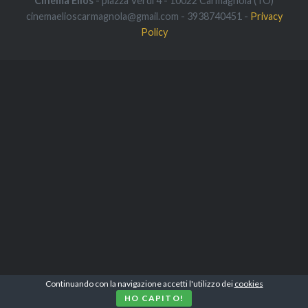
Cinema Elios
- piazza Verdi 4 - 10022 Carmagnola (TO)
cinemaelioscarmagnola@gmail.com - 3938740451 -
Privacy
Policy
Continuando con la navigazione accetti l'utilizzo dei
cookies
HO CAPITO!