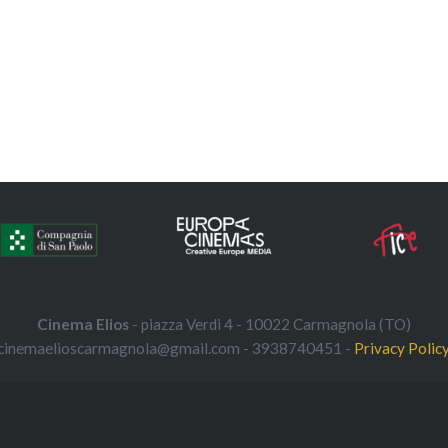
Cinema Elios
- piazza Verdi 4 - 10022 Carmagnola (TO)
cinemaelioscarmagnola@gmail.com - 3938740451 -
Privacy Polic