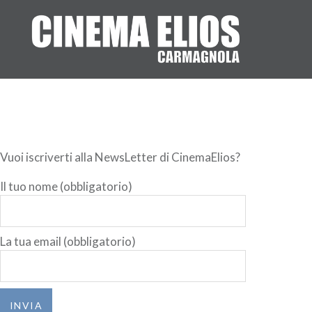
Vai
al
contenuto
Vuoi iscriverti alla NewsLetter di CinemaElios?
Il tuo nome (obbligatorio)
La tua email (obbligatorio)