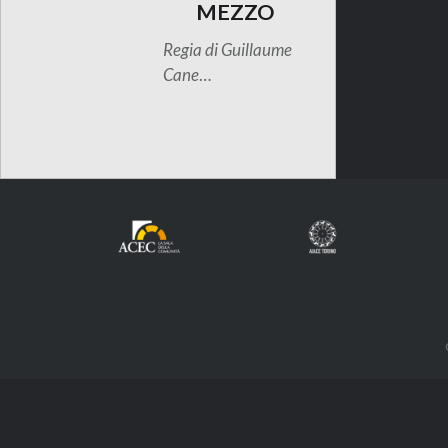
MEZZO
Regia di Guillaume
Cane
…