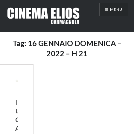
Vai
MENU
al
contenuto
Tag:
16 GENNAIO DOMENICA –
2022 – H 21
I
L
C
A