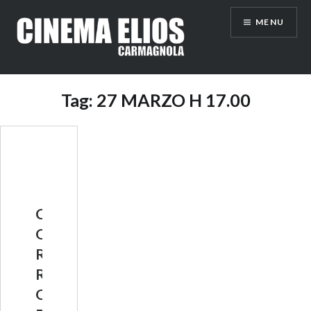
Vai
MENU
al
contenuto
Tag:
27 MARZO H 17.00
C
O
R
R
O