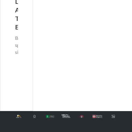
D
A
T
E
Bello,
sportivo,
singl…