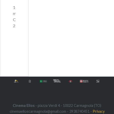
105
minuti,
Commedia,
2…
Cinema Elios
- piazza Verdi 4 - 10022 Carmagnola (TO)
cinemaelioscarmagnola@gmail.com - 3938740451 -
Privacy