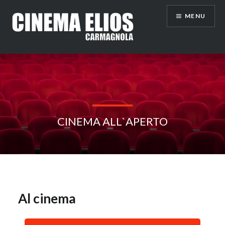
Vai
MENU
al
contenuto
CINEMA ALL`APERTO
Al cinema