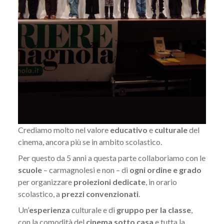
Crediamo molto nel valore
educativo
e
culturale
del
cinema, ancora più se in ambito scolastico.
Per questo da 5 anni a questa parte collaboriamo con le
scuole
– carmagnolesi e non – di
ogni ordine e grado
per organizzare
proiezioni dedicate
, in orario
scolastico, a
prezzi convenzionati
.
Un’
esperienza
culturale e di
gruppo per la classe
,
con la comodità del
cinema sotto casa
e tutta la