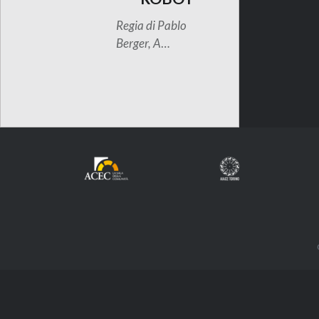
Regia di Pablo
Berger, A
…