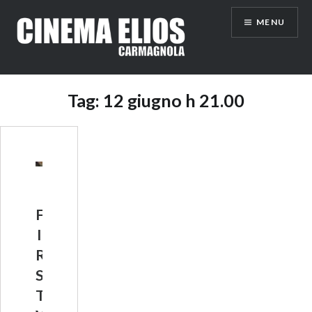
Vai
MENU
al
contenuto
Tag:
12 giugno h 21.00
F
I
R
S
T