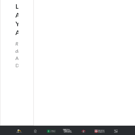
L
A
Y
A
Regia
di
Arnaud
Demuync…