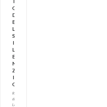
T
O
D
E
L
S
I
L
E
N
Z
I
O
Regia
di
Laura