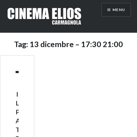
Vai
MENU
al
contenuto
Tag:
13 dicembre – 17:30 21:00
I
L
P
A
T