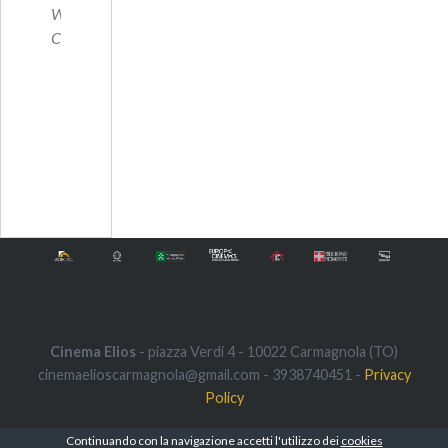
Wandel.
C
…
Cinema Elios
- piazza Verdi 4 - 10022 Carmagnola (TO)
cinemaelioscarmagnola@gmail.com - 3938740451 -
Privacy
Policy
Continuando con la navigazione accetti l'utilizzo dei
cookies