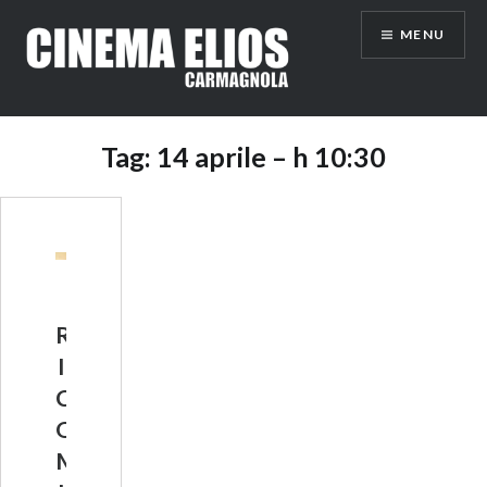
Vai
MENU
al
contenuto
Tag:
14 aprile – h 10:30
R
I
C
O
M