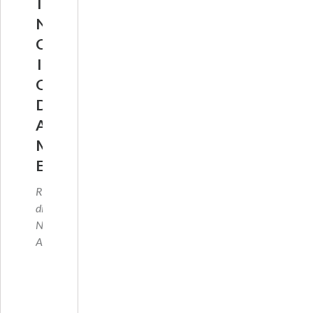
I
N
C
I
O
D
A
M
E
Regia
di
Nathan
Ambrosi
…