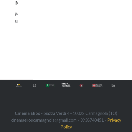
N
Manon
è
un’…
Cinema Elios
- piazza Verdi 4 - 10022 Carmagnola (TO)
cinemaelioscarmagnola@gmail.com - 3938740451 -
Privacy
Policy