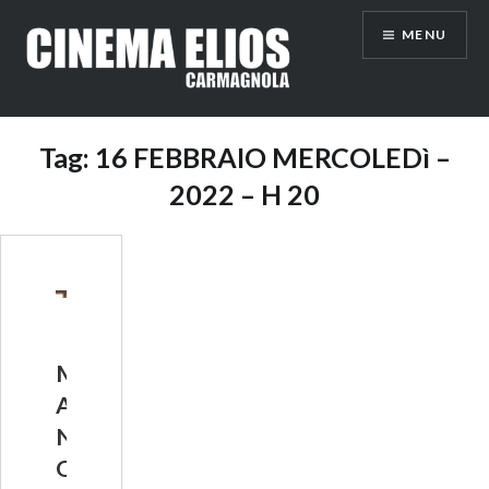
Vai
MENU
al
contenuto
Tag:
16 FEBBRAIO MERCOLEDì –
2022 – H 20
M
A
N
O