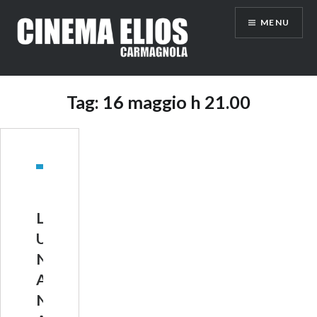
Vai
MENU
al
contenuto
Tag:
16 maggio h 21.00
L
U
N
A
N