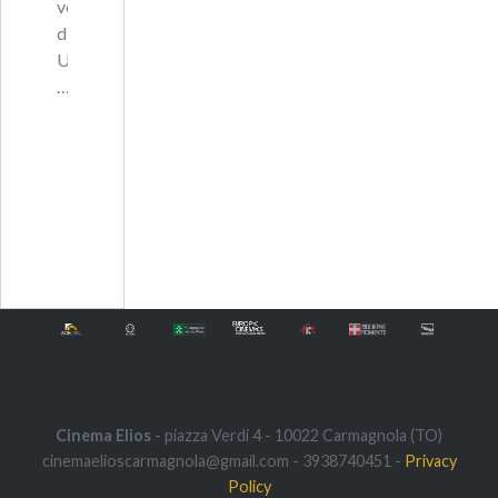
vera
di
Ugyen,
…
Cinema Elios
- piazza Verdi 4 - 10022 Carmagnola (TO)
cinemaelioscarmagnola@gmail.com - 3938740451 -
Privacy
Policy