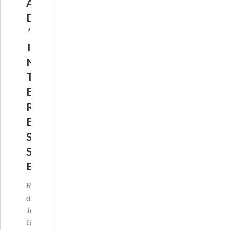
A
D
’
I
N
T
E
R
E
S
S
E
Regia
di
Jonathan
Glaze
…