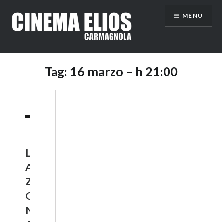
Vai
MENU
al
contenuto
Tag:
16 marzo – h 21:00
L
A
Z
O
N