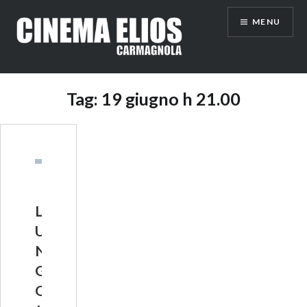
Vai
MENU
al
contenuto
Tag:
19 giugno h 21.00
L
U
N
G
O