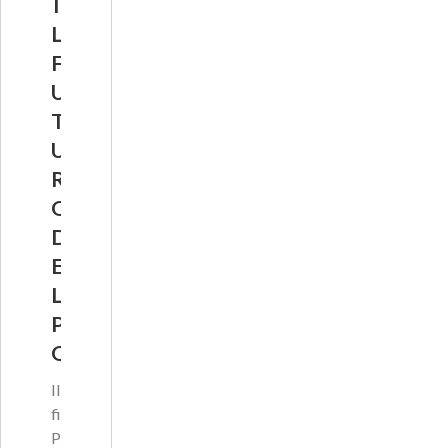
I
L
F
U
T
U
R
O
D
E
L
P
O
Il
fiume
Po