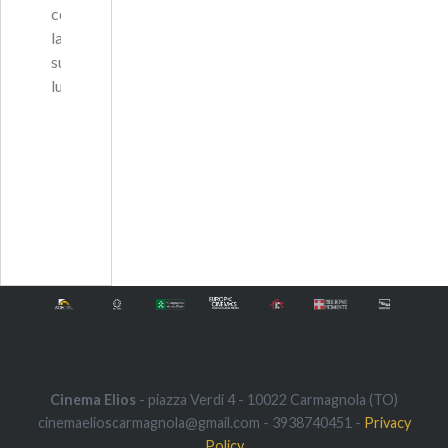
con
la
sua
lun…
Cinema Elios
- piazza Verdi 4 - 10022 Carmagnola (TO)
cinemaelioscarmagnola@gmail.com - 3938740451 -
Privacy
Policy