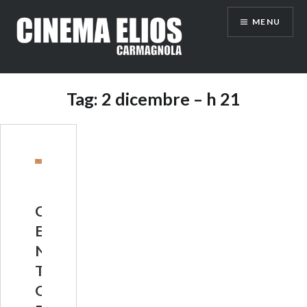
Vai
MENU
al
contenuto
Tag:
2 dicembre – h 21
C
E
N
T
O