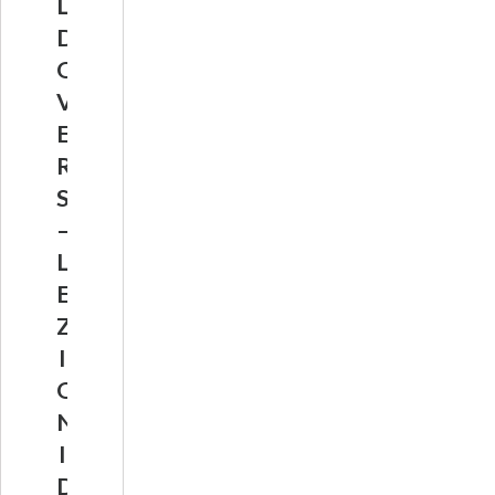
L
D
O
V
E
R
S
–
L
E
Z
I
O
N
I
D