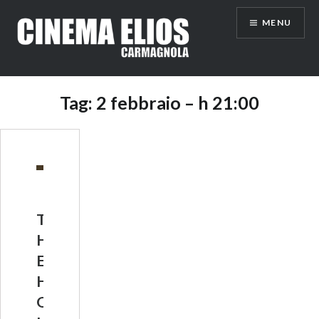
Vai
MENU
al
contenuto
Tag:
2 febbraio – h 21:00
T
H
E
H
O