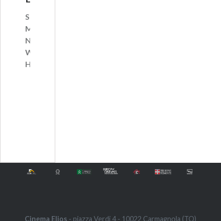
Spider-
Man:
No
Way
Home
…
Cinema Elios
- piazza Verdi 4 - 10022 Carmagnola (TO)