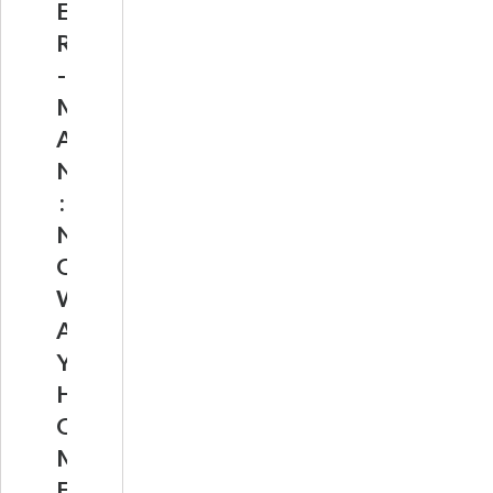
E
R
-
M
A
N
:
N
O
W
A
Y
H
O
M
E