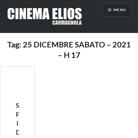
Vai
MENU
al
contenuto
Tag:
25 DICEMBRE SABATO – 2021
– H 17
S
P
I
D