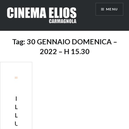
Vai
MENU
al
contenuto
Tag:
30 GENNAIO DOMENICA –
2022 – H 15.30
I
L
L
U