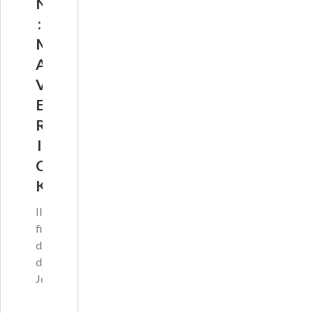
N
:
M
A
V
E
R
I
C
K
Il
film
diretto
da
Josep…