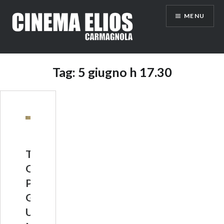
Vai
MENU
al
contenuto
Tag:
5 giugno h 17.30
T
O
P
G
U