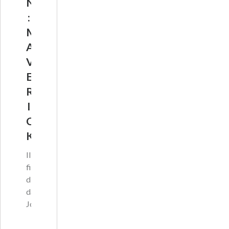
N
:
M
A
V
E
R
I
C
K
Il
film
diretto
da
Josep…