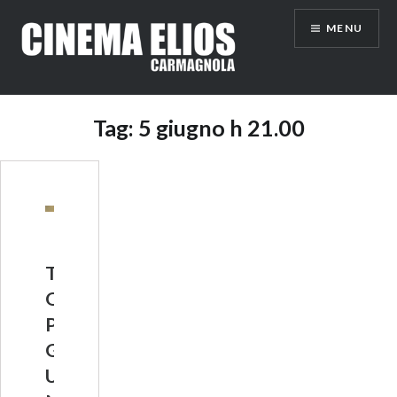
Vai
MENU
al
contenuto
Tag:
5 giugno h 21.00
T
O
P
G
U