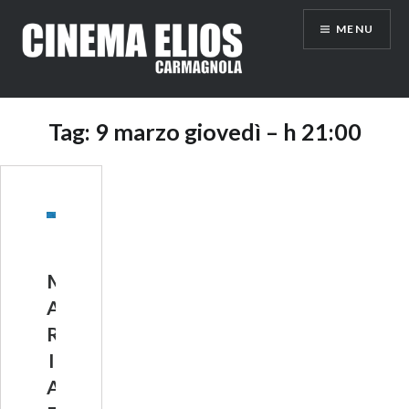
Vai
MENU
al
contenuto
Tag:
9 marzo giovedì – h 21:00
M
A
R
I
A