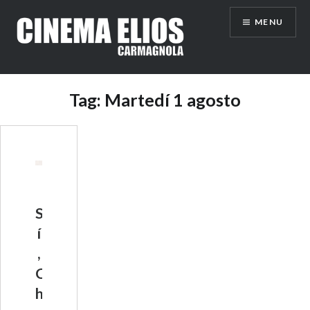
Vai
MENU
al
contenuto
Tag:
Martedí 1 agosto
S
í
,
C
h