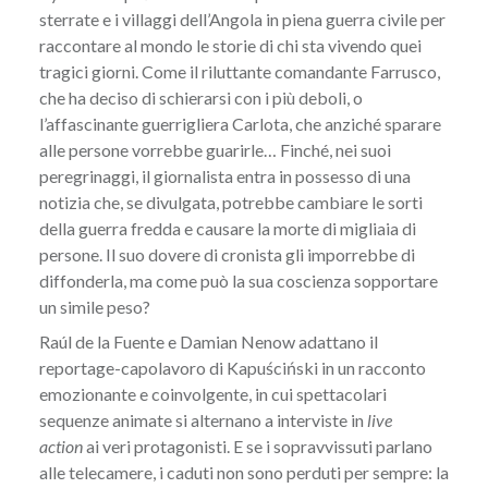
sterrate e i villaggi dell’Angola in piena guerra civile per
raccontare al mondo le storie di chi sta vivendo quei
tragici giorni. Come il riluttante comandante Farrusco,
che ha deciso di schierarsi con i più deboli, o
l’affascinante guerrigliera Carlota, che anziché sparare
alle persone vorrebbe guarirle… Finché, nei suoi
peregrinaggi, il giornalista entra in possesso di una
notizia che, se divulgata, potrebbe cambiare le sorti
della guerra fredda e causare la morte di migliaia di
persone. Il suo dovere di cronista gli imporrebbe di
diffonderla, ma come può la sua coscienza sopportare
un simile peso?
Raúl de la Fuente e Damian Nenow adattano il
reportage-capolavoro di Kapuściński in un racconto
emozionante e coinvolgente, in cui spettacolari
sequenze animate si alternano a interviste in
live
action
ai veri protagonisti. E se i sopravvissuti parlano
alle telecamere, i caduti non sono perduti per sempre: la