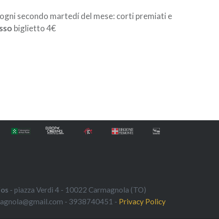
ogni secondo martedí del mese: corti premiati e
sso
biglietto 4€
ios
- piazza Verdi 4 - 10022 Carmagnola (TO)
magnola@gmail.com - 3938740451 -
Privacy Policy