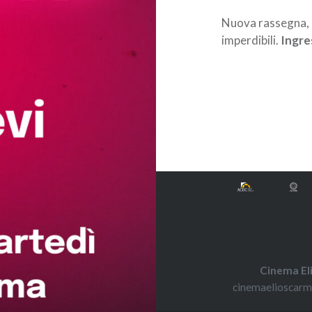
Nuova rassegna, 
imperdibili.
Ingre
Navigazione
articoli
Cinema El
cinemaelioscar