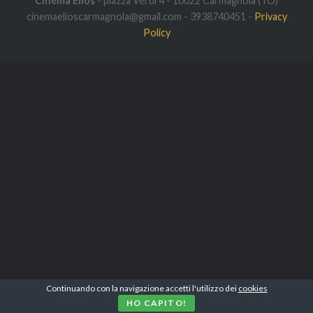
Cinema Elios
- piazza Verdi 4 - 10022 Carmagnola (TO)
cinemaelioscarmagnola@gmail.com - 3938740451 -
Privacy
Policy
Continuando con la navigazione accetti l'utilizzo dei
cookies
HO CAPITO!