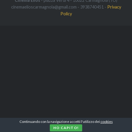
Cinema Elios
- piazza Verdi 4 - 10022 Carmagnola (TO)
cinemaelioscarmagnola@gmail.com - 3938740451 -
Privacy
Policy
Continuando con la navigazione accetti l'utilizzo dei
cookies
HO CAPITO!