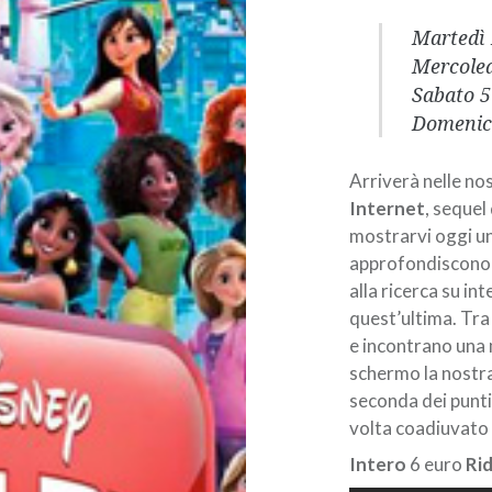
Martedì 
Mercoled
Sabato 5
Domenica
Arriverà nelle no
Internet
, sequel
mostrarvi oggi u
approfondiscono a
alla ricerca su in
quest’ultima. Tra 
e incontrano una 
schermo la nostra
seconda dei punti
volta coadiuvato 
Intero
6 euro
Ri