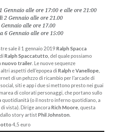
1 Gennaio alle ore 17:00 e alle ore 21:00
ì 2 Gennaio alle ore 21.00
 Gennaio alle ore 17.00
 6 Gennaio alle ore 15:00
stre sale il 1 gennaio 2019
Ralph Spacca
 di
Ralph Spaccatutto
, del quale possiamo
n
nuovo trailer
. Le nuove sequenze
ltri aspetti dell’epopea di
Ralph
e
Vanellope
,
ternet di un pehzzo di ricambio per l’arcade di
social, siti e app i due si mettono presto nei guai
marea di colorati personaggi, che portano sullo
 quotidianità (o il nostro inferno quotidiano, a
 di vista). Dirige ancora
Rich Moore
, questa
dallo story artist
Phil Johnston
.
dotto
4,5 euro