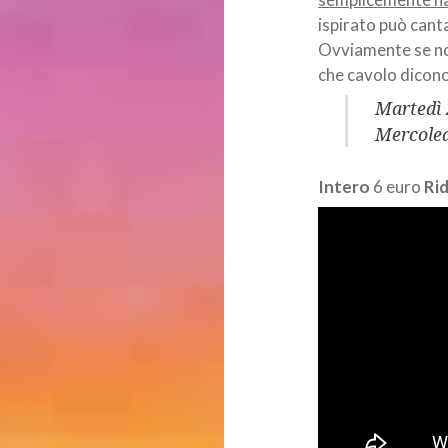
ispirato può canta
Ovviamente se non
che cavolo dicono
Martedì 
Mercoled
Intero
6 euro
Ri