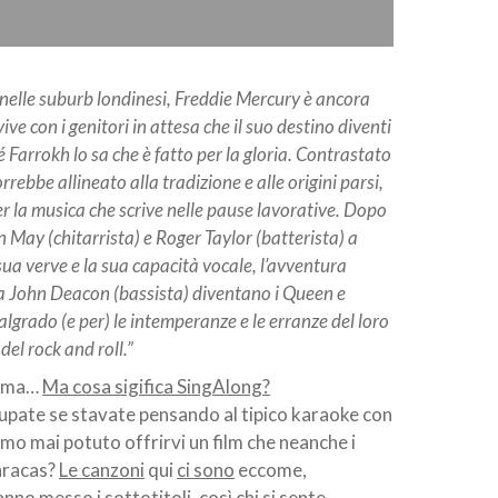
nelle suburb londinesi, Freddie Mercury è ancora
ive con i genitori in attesa che il suo destino diventi
 Farrokh lo sa che è fatto per la gloria. Contrastato
rrebbe allineato alla tradizione e alle origini parsi,
r la musica che scrive nelle pause lavorative. Dopo
 May (chitarrista) e Roger Taylor (batterista) a
sua verve e la sua capacità vocale, l’avventura
a John Deacon (bassista) diventano i Queen e
malgrado (e per) le intemperanze e le erranze del loro
 del rock and roll.”
trama…
Ma cosa sigifica SingAlong?
upate se stavate pensando al tipico karaoke con
o mai potuto offrirvi un film che neanche i
aracas?
Le canzoni
qui
ci sono
eccome,
nno messo i sottotitoli
, così chi si sente