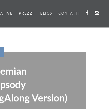
IATIVE
PREZZI
ELIOS
CONTATTI
A
emian
psody
ngAlong Version)