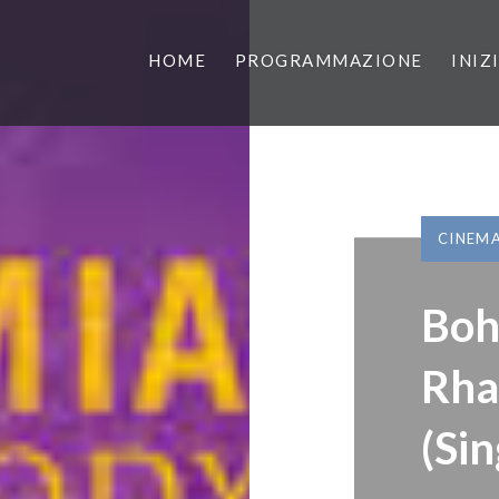
HOME
PROGRAMMAZIONE
INIZ
CINEM
Boh
Rha
(Si