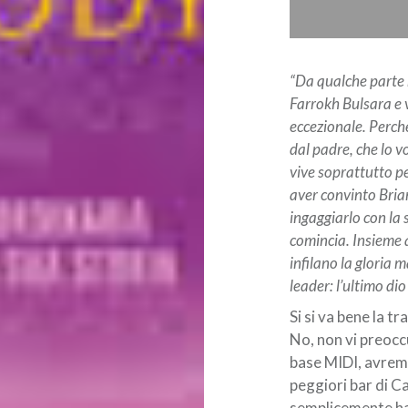
“Da qualche parte 
Farrokh Bulsara e v
eccezionale. Perché
dal padre, che lo vo
vive soprattutto pe
aver convinto Brian
ingaggiarlo con la 
comincia. Insieme 
infilano la gloria 
leader: l’ultimo dio
Si si va bene la 
No, non vi preocc
base MIDI, avremm
peggiori bar di C
semplicemente ha