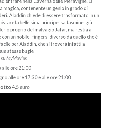
ad entrare nella Caverna delle Meraviglie. Lì
a magica, contenente un genio in grado di
deri. Aladdin chiede di essere trasformato in un
istare la bellissima principessa Jasmine, già
erio proprio del malvagio Jafar, ma restia a
 con un nobile. Fingersi diverso da quello che è
facile per Aladdin, che si troverà infatti a
 sue stesse bugie
e su MyMovies
 alle ore 21:00
o alle ore 17:30 e alle ore 21:00
dotto
4,5 euro