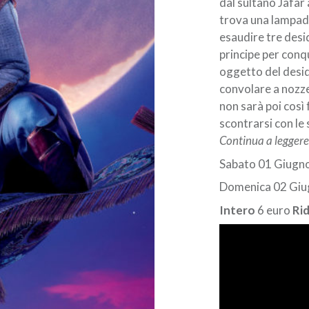
dal sultano Jafar 
trova una lampad
esaudire tre desi
principe per conqu
oggetto del desid
convolare a nozze
non sarà poi così 
scontrarsi con le
Continua a legger
Sabato 01 Giugno
Domenica 02 Giugn
Intero
6 euro
Ri