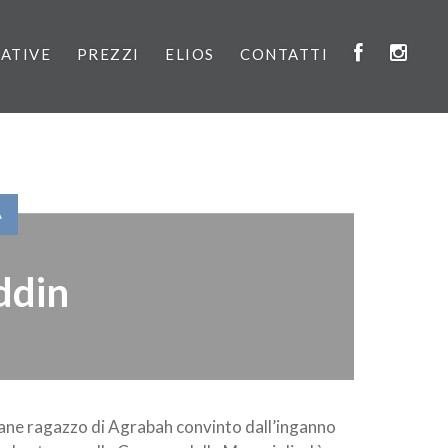
IATIVE
PREZZI
ELIOS
CONTATTI
A
ddin
ane ragazzo di Agrabah convinto dall’inganno