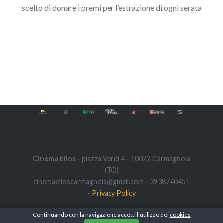
scelto di donare i premi per l’estrazione di ogni serata
Navigazione
articoli
Cinema Elios
- piazza Verdi 4 - 10022 Carmagnola
(TO)
cinemaelioscarmagnola@gmail.com - 3938740451
-
Privacy Policy
Continuando con la navigazione accetti l'utilizzo dei
cookies