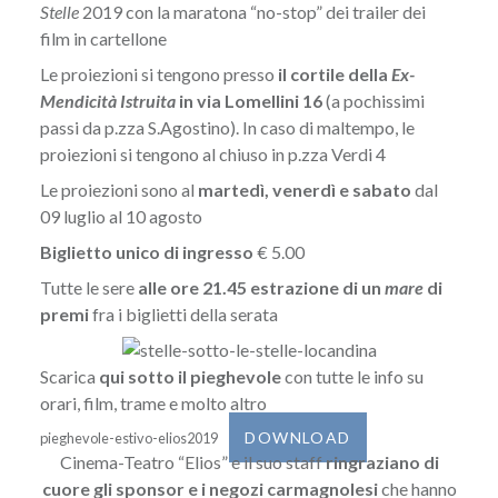
Stelle
2019 con la maratona “no-stop” dei trailer dei
film in cartellone
Le proiezioni si tengono presso
il cortile della
Ex-
Mendicità Istruita
in via Lomellini 16
(a pochissimi
passi da p.zza S.Agostino). In caso di maltempo, le
proiezioni si tengono al chiuso in p.zza Verdi 4
Le proiezioni sono al
martedì, venerdì e sabato
dal
09 luglio al 10 agosto
Biglietto unico di ingresso
€ 5.00
Tutte le sere
alle ore 21.45 estrazione di un
mare
di
premi
fra i biglietti della serata
Scarica
qui sotto il pieghevole
con tutte le info su
orari, film, trame e molto altro
DOWNLOAD
pieghevole-estivo-elios2019
Cinema-Teatro “Elios” e il suo staff
ringraziano di
cuore gli sponsor e i negozi carmagnolesi
che hanno