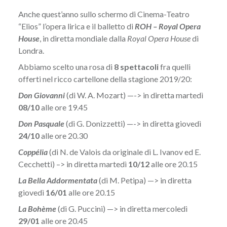
Anche quest’anno sullo schermo di Cinema-Teatro
“Elios” l’opera lirica e il balletto di
ROH – Royal Opera
House
, in diretta mondiale dalla
Royal Opera House
di
Londra.
Abbiamo scelto una rosa di
8 spettacoli
fra quelli
offerti nel ricco cartellone della stagione 2019/20:
Don Giovanni
(di W. A. Mozart) —-> in diretta martedì
08/10
alle ore 19.45
Don Pasquale
(di G. Donizzetti) —-> in diretta giovedì
24/10
alle ore 20.30
Coppélia
(di N. de Valois da originale di L. Ivanov ed E.
Cecchetti) –> in diretta martedì
10/12
alle ore 20.15
La Bella Addormentata
(di M. Petipa) —> in diretta
giovedì
16/01
alle ore 20.15
La Bohème
(di G. Puccini) —> in diretta mercoledì
29/01
alle ore 20.45