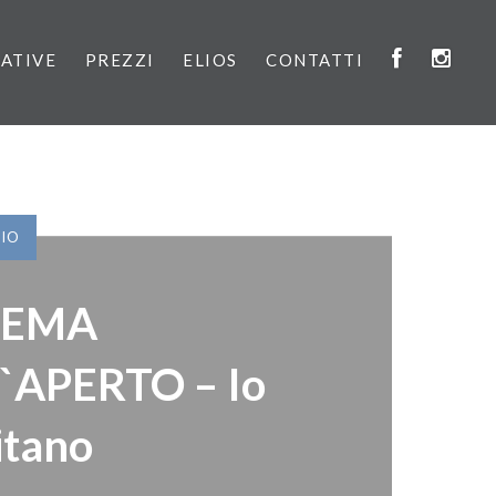
IATIVE
PREZZI
ELIOS
CONTATTI
VIO
NEMA
`APERTO – Io
itano