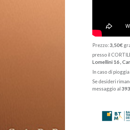
Prezzo:
3,50€
gra
presso il CORTI
Lomellini 16 , C
In caso di pioggia
Se desideri rima
messaggio al
39