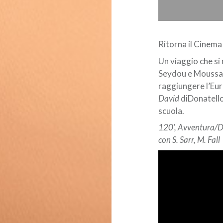
Ritorna il Cinema 
Un viaggio che si 
Seydou e Moussa,
raggiungere l’Eur
David
diDonatello
scuola.
120’, Avventura/D
con
S. Sarr
,
M. Fall