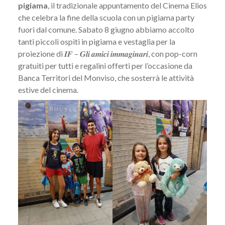
pigiama
, il tradizionale appuntamento del Cinema Elios
che celebra la fine della scuola con un pigiama party
fuori dal comune. Sabato 8 giugno abbiamo accolto
tanti piccoli ospiti in pigiama e vestaglia per la
proiezione di 𝑰𝑭 – 𝑮𝒍𝒊 𝒂𝒎𝒊𝒄𝒊 𝒊𝒎𝒎𝒂𝒈𝒊𝒏𝒂𝒓𝒊, con pop-corn
gratuiti per tutti e regalini offerti per l’occasione da
Banca Territori del Monviso, che sosterrà le attività
estive del cinema.