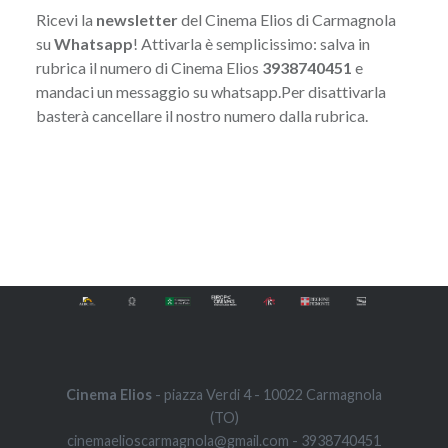
Ricevi la
newsletter
del Cinema Elios di Carmagnola
su
Whatsapp
! Attivarla è semplicissimo: salva in
rubrica il numero di Cinema Elios
3938740451
e
mandaci un messaggio su whatsapp.Per disattivarla
basterà cancellare il nostro numero dalla rubrica.
Navigazione
articoli
Cinema Elios
- piazza Verdi 4 - 10022 Carmagnola
(TO)
cinemaelioscarmagnola@gmail.com - 3938740451