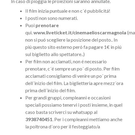
In caso di pioggia le proiezioni saranno annullate.
Il film inizia puntuale e non c´é pubblicitá!
I posti non sono numerati.
Puoi
prenotare
qui.
www.liveticket.it/cinemaelioscarmagnola
(ma
non si puó scegliere la posizione del posto.. In
piú questo sito esterno peró fa pagare 1€ in piú
sul biglietto allo spettatore..)
Per film non acclamati, non é necessario
prenotare, c´é sempre un po´ di posto. Per film
acclamati consigliamo di venire un po´ prima
dell´inizio del film. La biglietteria apre mezz´ora
prima dell´inizio del film.
Per grandi gruppi, compleanni e occasioni
speciali possiamo tenervi i posti insieme, in quel
caso basta scriverci su whatsapp al
3938740451
. Per i compleanni mettiamo anche
la poltrona d´oro per il festeggiato/a