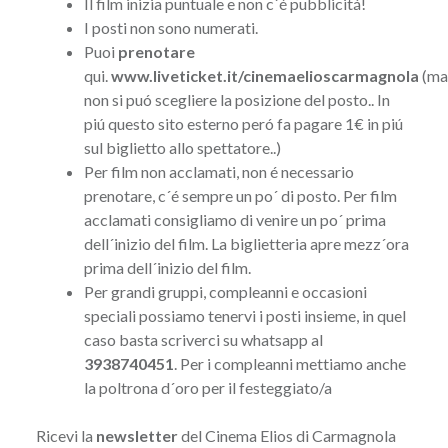
Il film inizia puntuale e non c´é pubblicitá!
I posti non sono numerati.
Puoi
prenotare
qui.
www.liveticket.it/cinemaelioscarmagnola
(ma
non si puó scegliere la posizione del posto.. In
piú questo sito esterno peró fa pagare 1€ in piú
sul biglietto allo spettatore..)
Per film non acclamati, non é necessario
prenotare, c´é sempre un po´ di posto. Per film
acclamati consigliamo di venire un po´ prima
dell´inizio del film. La biglietteria apre mezz´ora
prima dell´inizio del film.
Per grandi gruppi, compleanni e occasioni
speciali possiamo tenervi i posti insieme, in quel
caso basta scriverci su whatsapp al
3938740451
. Per i compleanni mettiamo anche
la poltrona d´oro per il festeggiato/a
Ricevi la
newsletter
del Cinema Elios di Carmagnola