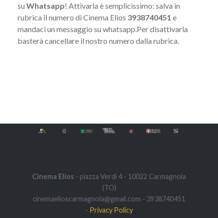
su
Whatsapp
! Attivarla è semplicissimo: salva in
rubrica il numero di Cinema Elios
3938740451
e
mandaci un messaggio su whatsapp.Per disattivarla
basterà cancellare il nostro numero dalla rubrica.
Navigazione
articoli
Cinema Elios
- piazza Verdi 4 - 10022 Carmagnola
(TO)
cinemaelioscarmagnola@gmail.com - 3938740451
-
Privacy Policy