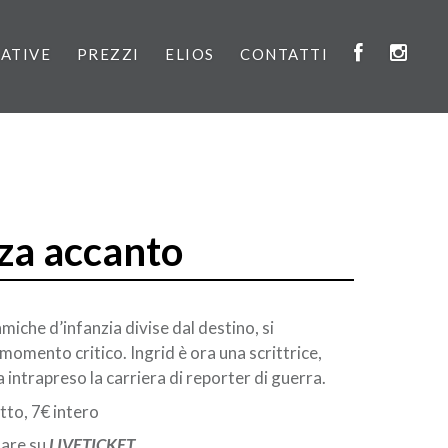
IATIVE
PREZZI
ELIOS
CONTATTI
za accanto
miche d’infanzia divise dal destino, si
momento critico. Ingrid è ora una scrittrice,
intrapreso la carriera di reporter di guerra.
otto, 7€ intero
tare su
LIVETICKET