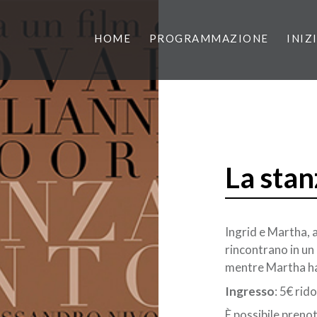
HOME
PROGRAMMAZIONE
INIZ
La stan
Ingrid e Martha, a
rincontrano in un 
mentre Martha ha 
Ingresso
: 5€ rid
È possibile preno