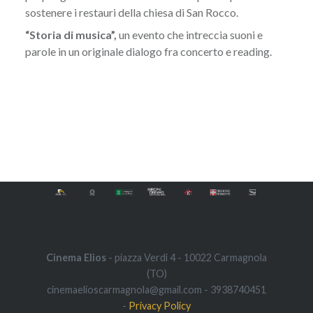
sostenere i restauri della chiesa di San Rocco.
“Storia di musica”,
un evento che intreccia suoni e
parole in un originale dialogo fra concerto e reading.
Navigazione
articoli
Cinema Elios
- piazza Verdi 4 - 10022 Carmagnola
(TO)
cinemaelioscarmagnola@gmail.com - 3938740451
-
Privacy Policy