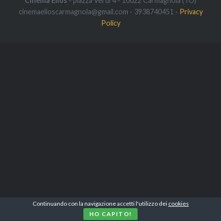
Cinema Elios
- piazza Verdi 4 - 10022 Carmagnola (TO)
cinemaelioscarmagnola@gmail.com - 3938740451 -
Privacy
Policy
Continuando con la navigazione accetti l'utilizzo dei
cookies
HO CAPITO!