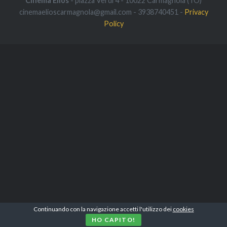
Cinema Elios
- piazza Verdi 4 - 10022 Carmagnola (TO)
cinemaelioscarmagnola@gmail.com - 3938740451 -
Privacy
Policy
Continuando con la navigazione accetti l'utilizzo dei
cookies
HO CAPITO!