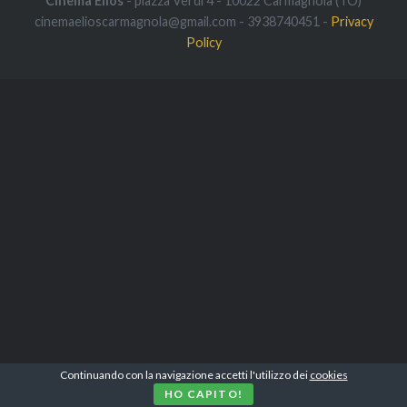
Cinema Elios
- piazza Verdi 4 - 10022 Carmagnola (TO)
cinemaelioscarmagnola@gmail.com - 3938740451 -
Privacy
Policy
Continuando con la navigazione accetti l'utilizzo dei
cookies
HO CAPITO!