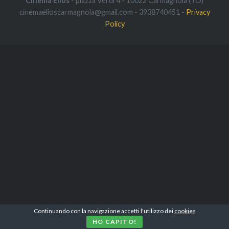
Cinema Elios
- piazza Verdi 4 - 10022 Carmagnola (TO)
cinemaelioscarmagnola@gmail.com - 3938740451 -
Privacy
Policy
Continuando con la navigazione accetti l'utilizzo dei
cookies
HO CAPITO!