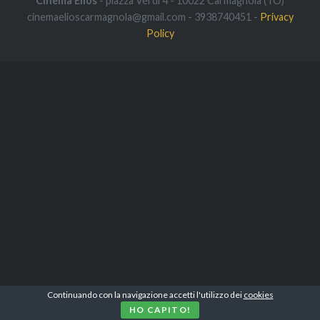
Cinema Elios
- piazza Verdi 4 - 10022 Carmagnola (TO)
cinemaelioscarmagnola@gmail.com - 3938740451 -
Privacy
Policy
Continuando con la navigazione accetti l'utilizzo dei
cookies
HO CAPITO!