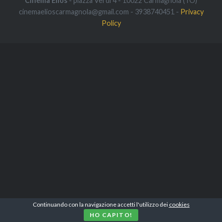
Cinema Elios
- piazza Verdi 4 - 10022 Carmagnola (TO)
cinemaelioscarmagnola@gmail.com - 3938740451 -
Privacy
Policy
Continuando con la navigazione accetti l'utilizzo dei
cookies
HO CAPITO!