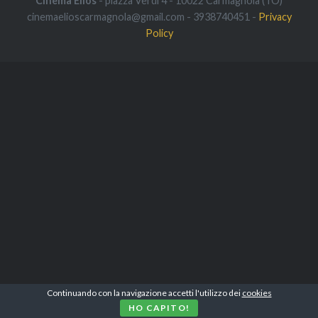
Cinema Elios
- piazza Verdi 4 - 10022 Carmagnola (TO)
cinemaelioscarmagnola@gmail.com - 3938740451 -
Privacy
Policy
Continuando con la navigazione accetti l'utilizzo dei
cookies
HO CAPITO!