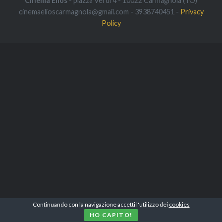
Cinema Elios
- piazza Verdi 4 - 10022 Carmagnola (TO)
cinemaelioscarmagnola@gmail.com - 3938740451 -
Privacy
Policy
Continuando con la navigazione accetti l'utilizzo dei
cookies
HO CAPITO!