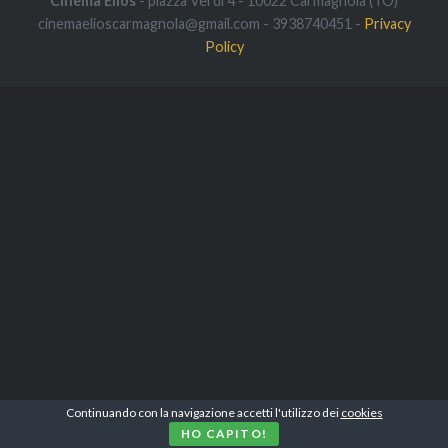
Cinema Elios
- piazza Verdi 4 - 10022 Carmagnola (TO)
cinemaelioscarmagnola@gmail.com - 3938740451 -
Privacy
Policy
Continuando con la navigazione accetti l'utilizzo dei
cookies
HO CAPITO!