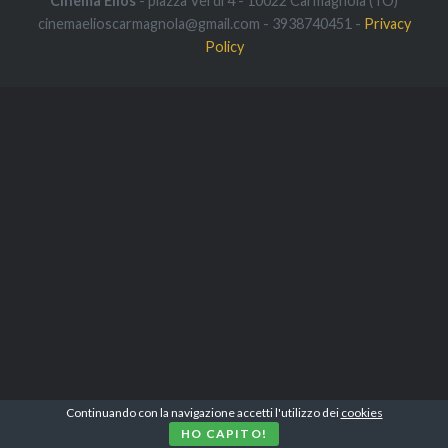
Cinema Elios
- piazza Verdi 4 - 10022 Carmagnola (TO)
cinemaelioscarmagnola@gmail.com - 3938740451 -
Privacy
Policy
Continuando con la navigazione accetti l'utilizzo dei
cookies
HO CAPITO!